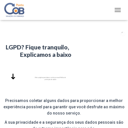
A
L
T
E
R
N
LGPD? Fique tranquilo,
A
R
Explicamos a baixo
N
A
V
E
Role a página para baixo e conheça nossa Política de
G
proteção de dados
A
Ç
Ã
Precisamos coletar alguns dados para proporcionar a melhor
O
experiência possível para garantir que você desfrute ao máximo
do nosso serviço.
A sua privacidade e a segurança dos seus dados pessoais são