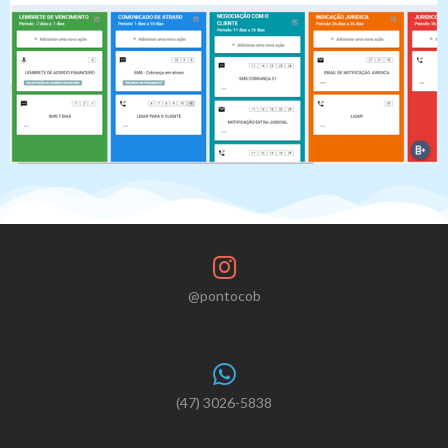
@pontocob
(47) 3026-5838