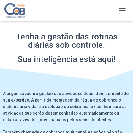
A
L
T
E
Tenha a gestão das rotinas
R
diárias sob controle.
N
A
R
Sua inteligência está aqui!
N
A
V
E
G
A
A organização e a gestão das atividades dependem somente de
Ç
Ã
sua expertise. A partir da montagem da régua de cobrança o
O
sistema cria vida, e a evolução da cobrança faz sentido para as
atividades que serão desempenhadas automaticamente ou
então através de ações manuais pelos seus atendentes.
Também chamada de cobrança multicanal, as ações não são